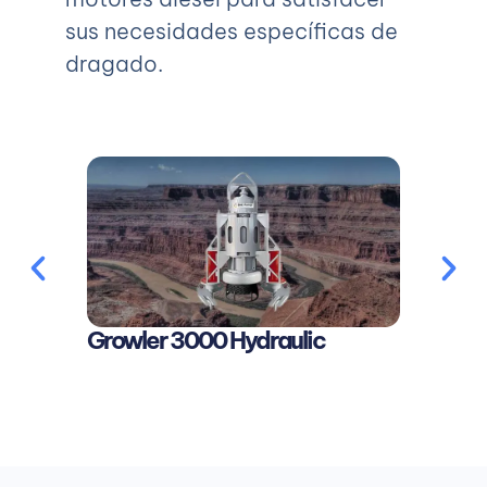
sus necesidades específicas de
dragado.
Growler 
Growler 3000 Hydraulic