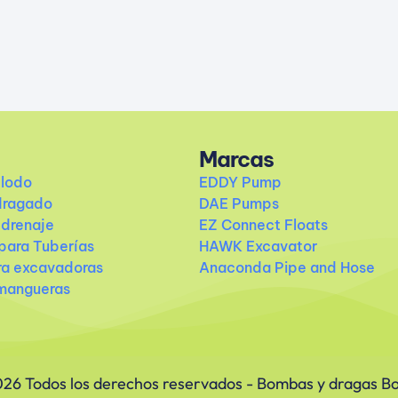
Marcas
lodo
EDDY Pump
dragado
DAE Pumps
drenaje
EZ Connect Floats
para Tuberías
HAWK Excavator
ra excavadoras
Anaconda Pipe and Hose
 mangueras
26 Todos los derechos reservados - Bombas y dragas Bol