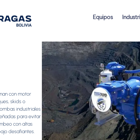
Equipos
Industr
nan con motor
ues, skids o
bombas industriales
señadas para evitar
mbeo con altas
ajo desafiantes.