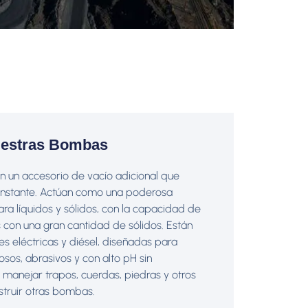
uestras Bombas
 un accesorio de vacío adicional que
nstante. Actúan como una poderosa
ra líquidos y sólidos, con la capacidad de
 con una gran cantidad de sólidos. Están
es eléctricas y diésel, diseñadas para
sos, abrasivos y con alto pH sin
 manejar trapos, cuerdas, piedras y otros
struir otras bombas.