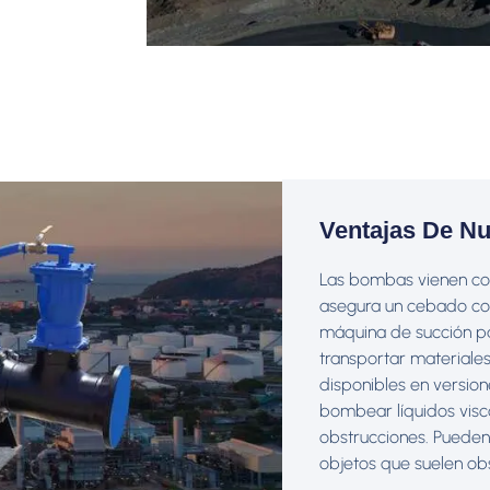
Ventajas De N
Las bombas vienen con
asegura un cebado co
máquina de succión pa
transportar materiales
disponibles en version
bombear líquidos visco
obstrucciones. Pueden
objetos que suelen ob